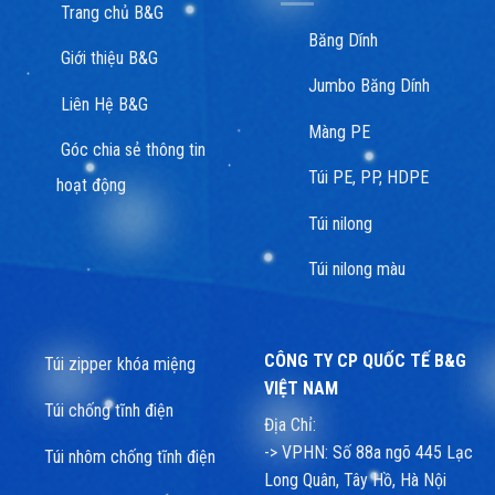
Trang chủ B&G
Băng Dính
Giới thiệu B&G
Jumbo Băng Dính
Liên Hệ B&G
Màng PE
Góc chia sẻ thông tin
Túi PE, PP, HDPE
hoạt động
Túi nilong
Túi nilong màu
CÔNG TY CP QUỐC TẾ B&G
Túi zipper khóa miệng
VIỆT NAM
Túi chống tĩnh điện
Địa Chỉ:
-> VPHN: Số 88a ngõ 445 Lạc
Túi nhôm chống tĩnh điện
Long Quân, Tây Hồ, Hà Nội