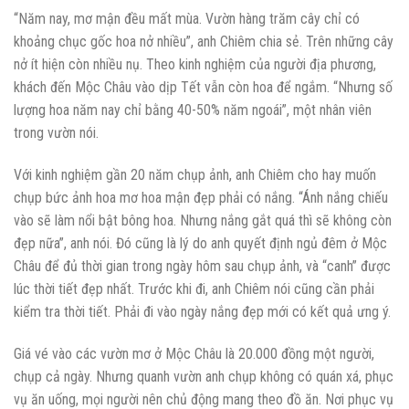
“Năm nay, mơ mận đều mất mùa. Vườn hàng trăm cây chỉ có
khoảng chục gốc hoa nở nhiều”, anh Chiêm chia sẻ. Trên những cây
nở ít hiện còn nhiều nụ. Theo kinh nghiệm của người địa phương,
khách đến Mộc Châu vào dịp Tết vẫn còn hoa để ngắm. “Nhưng số
lượng hoa năm nay chỉ bằng 40-50% năm ngoái”, một nhân viên
trong vườn nói.
Với kinh nghiệm gần 20 năm chụp ảnh, anh Chiêm cho hay muốn
chụp bức ảnh hoa mơ hoa mận đẹp phải có nắng. “Ánh nắng chiếu
vào sẽ làm nổi bật bông hoa. Nhưng nắng gắt quá thì sẽ không còn
đẹp nữa”, anh nói. Đó cũng là lý do anh quyết định ngủ đêm ở Mộc
Châu để đủ thời gian trong ngày hôm sau chụp ảnh, và “canh” được
lúc thời tiết đẹp nhất. Trước khi đi, anh Chiêm nói cũng cần phải
kiểm tra thời tiết. Phải đi vào ngày nắng đẹp mới có kết quả ưng ý.
Giá vé vào các vườn mơ ở Mộc Châu là 20.000 đồng một người,
chụp cả ngày. Nhưng quanh vườn anh chụp không có quán xá, phục
vụ ăn uống, mọi người nên chủ động mang theo đồ ăn. Nơi phục vụ