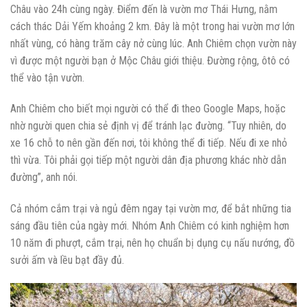
Châu vào 24h cùng ngày. Điểm đến là vườn mơ Thái Hưng, nằm
cách thác Dải Yếm khoảng 2 km. Đây là một trong hai vườn mơ lớn
nhất vùng, có hàng trăm cây nở cùng lúc. Anh Chiêm chọn vườn này
vì được một người bạn ở Mộc Châu giới thiệu. Đường rộng, ôtô có
thể vào tận vườn.
Anh Chiêm cho biết mọi người có thể đi theo Google Maps, hoặc
nhờ người quen chia sẻ định vị để tránh lạc đường. “Tuy nhiên, do
xe 16 chỗ to nên gần đến nơi, tôi không thể đi tiếp. Nếu đi xe nhỏ
thì vừa. Tôi phải gọi tiếp một người dân địa phương khác nhờ dẫn
đường”, anh nói.
Cả nhóm cắm trại và ngủ đêm ngay tại vườn mơ, để bắt những tia
sáng đầu tiên của ngày mới. Nhóm Anh Chiêm có kinh nghiệm hơn
10 năm đi phượt, cắm trại, nên họ chuẩn bị dụng cụ nấu nướng, đồ
sưởi ấm và lều bạt đầy đủ.