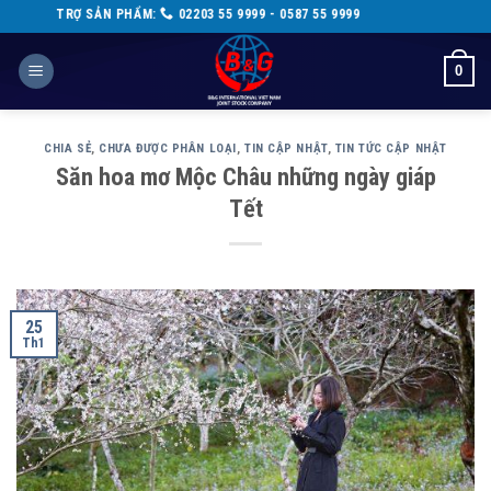
Skip
SẢN PHẨM:
02203 55 9999 - 0587 55 9999
to
content
0
CHIA SẺ
,
CHƯA ĐƯỢC PHÂN LOẠI
,
TIN CẬP NHẬT
,
TIN TỨC CẬP NHẬT
Săn hoa mơ Mộc Châu những ngày giáp
Tết
25
Th1