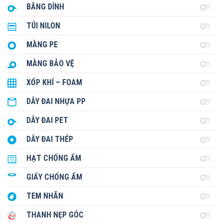
BĂNG DÍNH
TÚI NILON
MÀNG PE
MÀNG BẢO VỆ
XỐP KHÍ – FOAM
DÂY ĐAI NHỰA PP
DÂY ĐAI PET
DÂY ĐAI THÉP
HẠT CHỐNG ẨM
GIẤY CHỐNG ẨM
TEM NHÃN
THANH NẸP GÓC