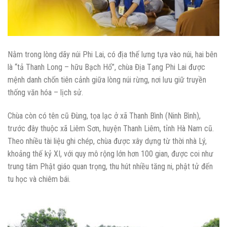
Nằm trong lòng dãy núi Phi Lai, có địa thế lưng tựa vào núi, hai bên
là “tả Thanh Long – hữu Bạch Hổ”, chùa Địa Tạng Phi Lai được
mệnh danh chốn tiên cảnh giữa lòng núi rừng, nơi lưu giữ truyền
thống văn hóa – lịch sử.
Chùa còn có tên cũ Đùng, tọa lạc ở xã Thanh Bình (Ninh Bình),
trước đây thuộc xã Liêm Sơn, huyện Thanh Liêm, tỉnh Hà Nam cũ.
Theo nhiều tài liệu ghi chép, chùa được xây dựng từ thời nhà Lý,
khoảng thế kỷ XI, với quy mô rộng lớn hơn 100 gian, được coi như
trung tâm Phật giáo quan trọng, thu hút nhiều tăng ni, phật tử đến
tu học và chiêm bái.