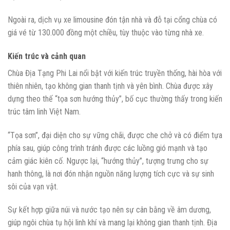
Ngoài ra, dịch vụ xe limousine đón tận nhà và đỗ tại cổng chùa có
giá vé từ 130.000 đồng một chiều, tùy thuộc vào từng nhà xe.
Kiến trúc và cảnh quan
Chùa Địa Tạng Phi Lai nổi bật với kiến trúc truyền thống, hài hòa với
thiên nhiên, tạo không gian thanh tịnh và yên bình. Chùa được xây
dựng theo thế “tọa sơn hướng thủy”, bố cục thường thấy trong kiến
trúc tâm linh Việt Nam.
“Tọa sơn”, đại diện cho sự vững chãi, được che chở và có điểm tựa
phía sau, giúp công trình tránh được các luồng gió mạnh và tạo
cảm giác kiên cố. Ngược lại, “hướng thủy”, tượng trưng cho sự
hanh thông, là nơi đón nhận nguồn năng lượng tích cực và sự sinh
sôi của vạn vật.
Sự kết hợp giữa núi và nước tạo nên sự cân bằng về âm dương,
giúp ngôi chùa tụ hội linh khí và mang lại không gian thanh tịnh. Địa