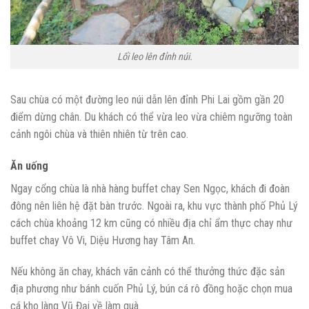
Lối leo lên đỉnh núi.
Sau chùa có một đường leo núi dẫn lên đỉnh Phi Lai gồm gần 20
điểm dừng chân. Du khách có thể vừa leo vừa chiêm ngưỡng toàn
cảnh ngôi chùa và thiên nhiên từ trên cao.
Ăn uống
Ngay cổng chùa là nhà hàng buffet chay Sen Ngọc, khách đi đoàn
đông nên liên hệ đặt bàn trước. Ngoài ra, khu vực thành phố Phủ Lý
cách chùa khoảng 12 km cũng có nhiều địa chỉ ẩm thực chay như
buffet chay Vô Vi, Diệu Hương hay Tâm An.
Nếu không ăn chay, khách vãn cảnh có thể thưởng thức đặc sản
địa phương như bánh cuốn Phủ Lý, bún cá rô đồng hoặc chọn mua
cá kho làng Vũ Đại về làm quà.