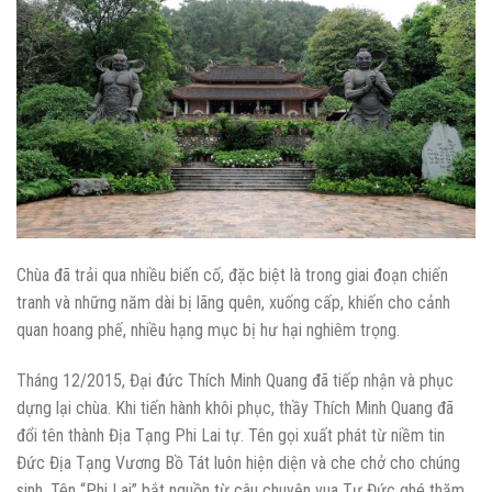
Chùa đã trải qua nhiều biến cố, đặc biệt là trong giai đoạn chiến
tranh và những năm dài bị lãng quên, xuống cấp, khiến cho cảnh
quan hoang phế, nhiều hạng mục bị hư hại nghiêm trọng.
Tháng 12/2015, Đại đức Thích Minh Quang đã tiếp nhận và phục
dựng lại chùa. Khi tiến hành khôi phục, thầy Thích Minh Quang đã
đổi tên thành Địa Tạng Phi Lai tự. Tên gọi xuất phát từ niềm tin
Đức Địa Tạng Vương Bồ Tát luôn hiện diện và che chở cho chúng
sinh. Tên “Phi Lai” bắt nguồn từ câu chuyện vua Tự Đức ghé thăm