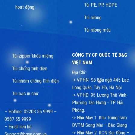
Túi PE, PP, HDPE
hoạt động
Túi nilong
Túi nilong màu
CÔNG TY CP QUỐC TẾ B&G
Túi zipper khóa miệng
VIỆT NAM
Túi chống tĩnh điện
Địa Chỉ:
-> VPHN: Số 88a ngõ 445 Lạc
Túi nhôm chống tĩnh điện
Long Quân, Tây Hồ, Hà Nội
Túi bạc in chữ
-> VPHD: 95 Lương Thế Vinh-
Phường Tân Hưng - TP Hải
Phòng.
– Hotline: 02203 55 9999 –
-> Nhà Máy 1: Khu Trung Tâm
0587 55 9999
DVTM Song Mai – Bắc Giang
– Email liên hệ:
-> Nhà Máy 2: KCN Đại Đồng –
Support@bgvn.com.vn