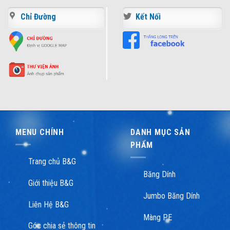
Chỉ Đường
Kết Nối
MENU CHÍNH
DANH MỤC SẢN
PHẨM
Trang chủ B&G
Băng Dính
Giới thiệu B&G
Jumbo Băng Dính
Liên Hệ B&G
Màng PE
Góc chia sẻ thông tin