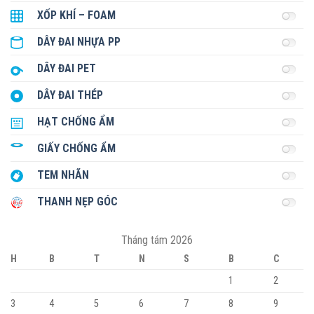
XỐP KHÍ – FOAM
DÂY ĐAI NHỰA PP
DÂY ĐAI PET
DÂY ĐAI THÉP
HẠT CHỐNG ẨM
GIẤY CHỐNG ẨM
TEM NHÃN
THANH NẸP GÓC
Tháng tám 2026
H
B
T
N
S
B
C
1
2
3
4
5
6
7
8
9