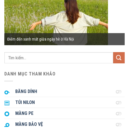
 Hà Nội
4 bãi biển miền Bắc cho khách nghỉ hè 
Tìm
kiếm:
DANH MỤC THAM KHẢO
BĂNG DÍNH
TÚI NILON
MÀNG PE
MÀNG BẢO VỆ