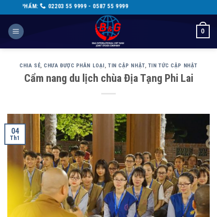
Skip
99 - 0587 55 9999
to
content
0
CHIA SẺ
,
CHƯA ĐƯỢC PHÂN LOẠI
,
TIN CẬP NHẬT
,
TIN TỨC CẬP NHẬT
Cẩm nang du lịch chùa Địa Tạng Phi Lai
04
Th1