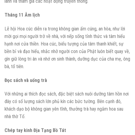
lành và tham gia các hoạt động truyền thống.
Tháng 11 Âm lịch
Lễ hội Hoa cúc diễn ra trong không gian ấm cúng, an hòa, như lời
mời gọi mọi người trở về nhà, với nếp sống tỉnh thức và tâm hiếu
hạnh nơi cửa thiền. Hoa cúc, biểu tượng của tâm thanh khiết, sự
bền bỉ và đạo hiếu, nhắc nhở người con của Phật luôn biết quay về,
gìn giữ lòng tri ân và nhớ ơn sinh thành, dưỡng dục của cha mẹ, ông
bà, tổ tiên.
Đọc sách và uống trà
Với những ai thích đọc sách, đặc biệt sách nuôi dưỡng tâm hồn nơi
đây có số lượng sách lớn phủ kín các bức tường. Bên cạnh đó,
khách dạo bộ không gian yên tĩnh, thưởng trà hay ngắm hoa sau
nhà thờ Tổ.
Chép tay kinh Địa Tạng Bồ Tát