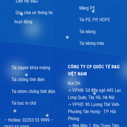
Liên Hệ B&G
Màng PE
Góc chia sẻ thông tin
Túi PE, PP, HDPE
hoạt động
Túi nilong
Túi nilong màu
CÔNG TY CP QUỐC TẾ B&G
Túi zipper khóa miệng
VIỆT NAM
Túi chống tĩnh điện
Địa Chỉ:
-> VPHN: Số 88a ngõ 445 Lạc
Túi nhôm chống tĩnh điện
Long Quân, Tây Hồ, Hà Nội
Túi bạc in chữ
-> VPHD: 95 Lương Thế Vinh-
Phường Tân Hưng - TP Hải
Phòng.
– Hotline: 02203 55 9999 –
-> Nhà Máy 1: Khu Trung Tâm