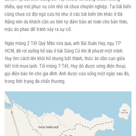
nhiều, quy mô phục vụ còn nhỏ và chưa chuyên nghiệp. Tại bãi biển
cũng chưa có đội ngũ cứu hộ như ở các bãi biển lớn khác ở Đà
Nẵng nên du khách cần ưu tiên tự đảm bảo an toàn cho bản thân,
mặc áo phao để tránh xảy ra sự cố.
Ngày mùng 2 Tết Quý Mão vừa qua, anh Bùi Xuân Huy, ngụ TP
HCM, đã rơi xuống hố sâu ở bãi Sủng Cỏ khi đi phượt một mình.
Huy tìm cách lên khỏi hố nhưng bất thành, thức ăn dần cạn giữa
tiết trời mưa lạnh. Tối mùng 7 Tết, Huy dò được sóng điện thoại,
gọi điện báo tin cho gia đình. Anh được cứu sống một ngày sau đó,
trong tình trạng đa chấn thương.