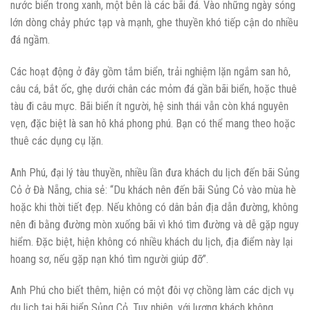
nước biển trong xanh, một bên là các bãi đá. Vào những ngày sóng
lớn dòng chảy phức tạp và mạnh, ghe thuyền khó tiếp cận do nhiều
đá ngầm.
Các hoạt động ở đây gồm tắm biển, trải nghiệm lặn ngắm san hô,
câu cá, bắt ốc, ghẹ dưới chân các mỏm đá gần bãi biển, hoặc thuê
tàu đi câu mực. Bãi biển ít người, hệ sinh thái vẫn còn khá nguyên
vẹn, đặc biệt là san hô khá phong phú. Bạn có thể mang theo hoặc
thuê các dụng cụ lặn.
Anh Phú, đại lý tàu thuyền, nhiều lần đưa khách du lịch đến bãi Sủng
Cỏ ở Đà Nẵng, chia sẻ: “Du khách nên đến bãi Sủng Cỏ vào mùa hè
hoặc khi thời tiết đẹp. Nếu không có dân bản địa dẫn đường, không
nên đi bằng đường mòn xuống bãi vì khó tìm đường và dễ gặp nguy
hiểm. Đặc biệt, hiện không có nhiều khách du lịch, địa điểm này lại
hoang sơ, nếu gặp nạn khó tìm người giúp đỡ”.
Anh Phú cho biết thêm, hiện có một đôi vợ chồng làm các dịch vụ
du lịch tại bãi biển Sủng Cỏ. Tuy nhiên, với lượng khách không