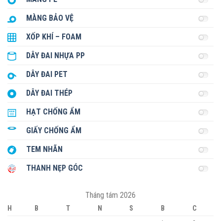
MÀNG BẢO VỆ
XỐP KHÍ – FOAM
DÂY ĐAI NHỰA PP
DÂY ĐAI PET
DÂY ĐAI THÉP
HẠT CHỐNG ẨM
GIẤY CHỐNG ẨM
TEM NHÃN
THANH NẸP GÓC
Tháng tám 2026
H
B
T
N
S
B
C