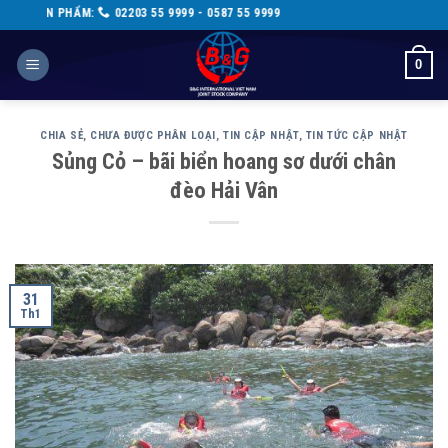
Skip
HẨM:
02203 55 9999 - 0587 55 9999
to
content
0
CHIA SẺ
,
CHƯA ĐƯỢC PHÂN LOẠI
,
TIN CẬP NHẬT
,
TIN TỨC CẬP NHẬT
Sủng Cỏ – bãi biển hoang sơ dưới chân
đèo Hải Vân
31
Th1