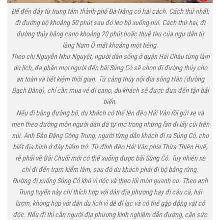
Để đến đây từ trung tâm thành phố Đà Nẵng có hai cách. Cách thứ nhất,
đi đường bộ khoảng 50 phút sau đó leo bộ xuống núi. Cách thứ hai, đi
đường thủy bằng cano khoảng 20 phút hoặc thuê tàu của ngư dân từ
làng Nam Ô mất khoảng một tiếng.
Theo chị Nguyễn Như Nguyệt, người dân sống ở quận Hải Châu từng làm
du lịch, đa phần mọi người đến bãi Sủng Cỏ sẽ chọn đi đường thủy cho
an toàn và tiết kiệm thời gian. Từ cảng thủy nội địa sông Hàn (đường
Bạch Đằng), chỉ cần mua vé đi cano, du khách sẽ được đưa đến tận bãi
biển.
Nếu đi bằng đường bộ, du khách có thể lên đèo Hải Vân rồi gửi xe và
men theo đường mòn người dân đã tự mở trong những lần đi lấy củi trên
núi. Anh Đào Đặng Công Trung, người từng dẫn khách đi ra Sủng Cỏ, cho
biết địa hình ở đây hiểm trở. Từ đỉnh đèo Hải Vân phía Thừa Thiên Huế,
rẽ phải về Bãi Chuối mới có thể xuống được bãi Sủng Cỏ. Tuy nhiên xe
chỉ đi đến trạm kiểm lâm, sau đó du khách phải đi bộ băng rừng.
Đường đi xuống Sủng Cỏ khó vì dốc và theo lối mòn quanh co. Theo anh
Trung tuyến này chỉ thích hợp với dân địa phương hay đi câu cá, hái
lượm, không hợp với dân du lịch vì dễ đi lạc và có thể gặp động vật có
độc. Nếu đi thì cần người địa phương kinh nghiệm dẫn đường, cần sức