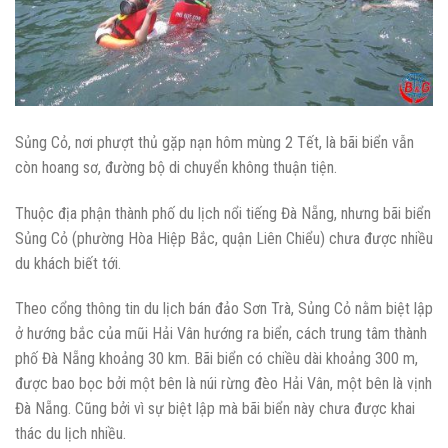
Sủng Cỏ, nơi phượt thủ gặp nạn hôm mùng 2 Tết, là bãi biển vẫn
còn hoang sơ, đường bộ di chuyển không thuận tiện.
Thuộc địa phận thành phố du lịch nổi tiếng Đà Nẵng, nhưng bãi biển
Sủng Cỏ (phường Hòa Hiệp Bắc, quận Liên Chiểu) chưa được nhiều
du khách biết tới.
Theo cổng thông tin du lịch bán đảo Sơn Trà, Sủng Cỏ nằm biệt lập
ở hướng bắc của mũi Hải Vân hướng ra biển, cách trung tâm thành
phố Đà Nẵng khoảng 30 km. Bãi biển có chiều dài khoảng 300 m,
được bao bọc bởi một bên là núi rừng đèo Hải Vân, một bên là vịnh
Đà Nẵng. Cũng bởi vì sự biệt lập mà bãi biển này chưa được khai
thác du lịch nhiều.