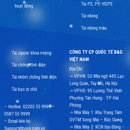
Túi PE, PP, HDPE
hoạt động
Túi nilong
Túi nilong màu
CÔNG TY CP QUỐC TẾ B&G
Túi zipper khóa miệng
VIỆT NAM
Túi chống tĩnh điện
Địa Chỉ:
-> VPHN: Số 88a ngõ 445 Lạc
Túi nhôm chống tĩnh điện
Long Quân, Tây Hồ, Hà Nội
Túi bạc in chữ
-> VPHD: 95 Lương Thế Vinh-
Phường Tân Hưng - TP Hải
Phòng.
– Hotline: 02203 55 9999 –
-> Nhà Máy 1: Khu Trung Tâm
0587 55 9999
DVTM Song Mai – Bắc Giang
– Email liên hệ:
-> Nhà Máy 2: KCN Đại Đồng –
Support@bgvn.com.vn