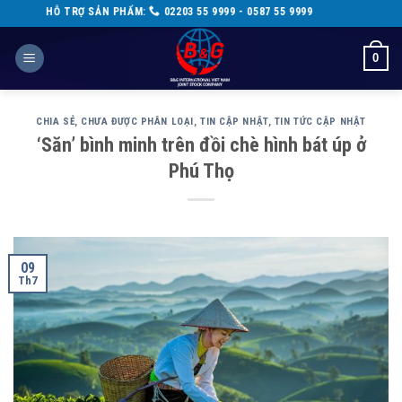
Skip
SẢN PHẨM:
02203 55 9999 - 0587 55 9999
to
content
0
CHIA SẺ
,
CHƯA ĐƯỢC PHÂN LOẠI
,
TIN CẬP NHẬT
,
TIN TỨC CẬP NHẬT
‘Săn’ bình minh trên đồi chè hình bát úp ở
Phú Thọ
09
Th7