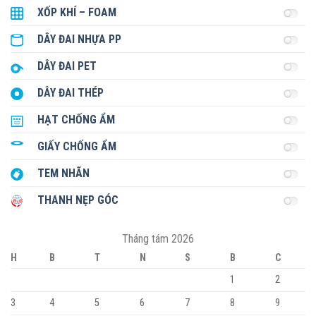
XỐP KHÍ – FOAM
DÂY ĐAI NHỰA PP
DÂY ĐAI PET
DÂY ĐAI THÉP
HẠT CHỐNG ẨM
GIẤY CHỐNG ẨM
TEM NHÃN
THANH NẸP GÓC
Tháng tám 2026
H
B
T
N
S
B
C
1
2
3
4
5
6
7
8
9