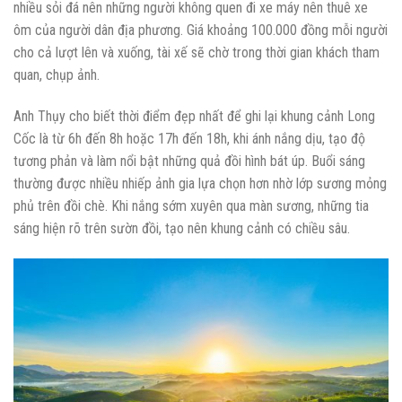
nhiều sỏi đá nên những người không quen đi xe máy nên thuê xe
ôm của người dân địa phương. Giá khoảng 100.000 đồng mỗi người
cho cả lượt lên và xuống, tài xế sẽ chờ trong thời gian khách tham
quan, chụp ảnh.
Anh Thụy cho biết thời điểm đẹp nhất để ghi lại khung cảnh Long
Cốc là từ 6h đến 8h hoặc 17h đến 18h, khi ánh nắng dịu, tạo độ
tương phản và làm nổi bật những quả đồi hình bát úp. Buổi sáng
thường được nhiều nhiếp ảnh gia lựa chọn hơn nhờ lớp sương mỏng
phủ trên đồi chè. Khi nắng sớm xuyên qua màn sương, những tia
sáng hiện rõ trên sườn đồi, tạo nên khung cảnh có chiều sâu.