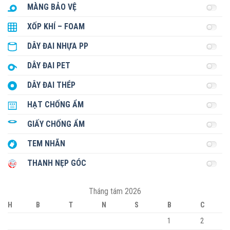
MÀNG BẢO VỆ
XỐP KHÍ – FOAM
DÂY ĐAI NHỰA PP
DÂY ĐAI PET
DÂY ĐAI THÉP
HẠT CHỐNG ẨM
GIẤY CHỐNG ẨM
TEM NHÃN
THANH NẸP GÓC
Tháng tám 2026
H
B
T
N
S
B
C
1
2