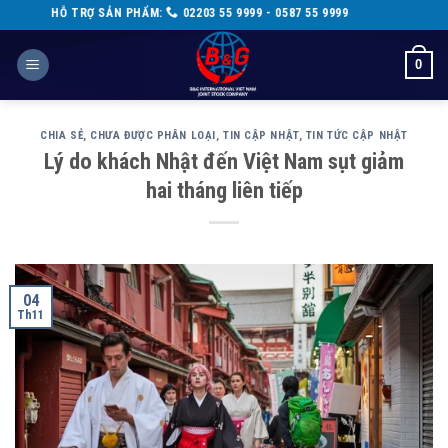
Skip
TRỢ SẢN PHẨM:
02203 55 9999 - 0587 55 9999
to
content
0
CHIA SẺ
,
CHƯA ĐƯỢC PHÂN LOẠI
,
TIN CẬP NHẬT
,
TIN TỨC CẬP NHẬT
Lý do khách Nhật đến Việt Nam sụt giảm
hai tháng liên tiếp
04
Th11