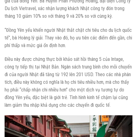
giá của đồng Yên. Bà Huỳnh Phan Phương Hoàng, đại diện Công ty
Du lịch Vietravel, xác nhận lượng khách Nhật công ty đón trong
tháng 10 giảm 10% so với tháng 9 và 20% so với cùng kỳ.
“Đồng Yên yếu khiến người Nhật thắt chặt chi tiêu cho du lịch quốc
tế”, bà Hoàng lý giải. Thay vào đó, họ ưu tiên các điểm đến gần, chi
phí thấp và mức giá ổn định hơn.
Điều này được chứng thực bởi khảo sát hồi tháng 5 của Intage,
công ty tiếp thị tại Nhật Bản. Ngân sách trung bình cho mỗi chuyến
đi của người Nhật đã tăng từ 192 lên 201 USD. Theo các nhà phân
tích, điều này không có nghĩa là họ chi tiêu nhiều hơn, mà cho thấy
họ phải “chấp nhận chi nhiều hơn” cho một dịch vụ tương tự do
đồng Yên yếu, đặc biệt là giới trẻ. Tình hình kinh tế chậm lại cũng
làm giảm thu nhập khả dụng cho các chuyến đi quốc tế.