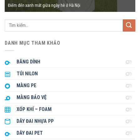
Điểm đến xanh mát giữa ngày hè ở Hà Nội
Tìm
kiếm:
DANH MỤC THAM KHẢO
BĂNG DÍNH
TÚI NILON
MÀNG PE
MÀNG BẢO VỆ
XỐP KHÍ – FOAM
DÂY ĐAI NHỰA PP
DÂY ĐAI PET