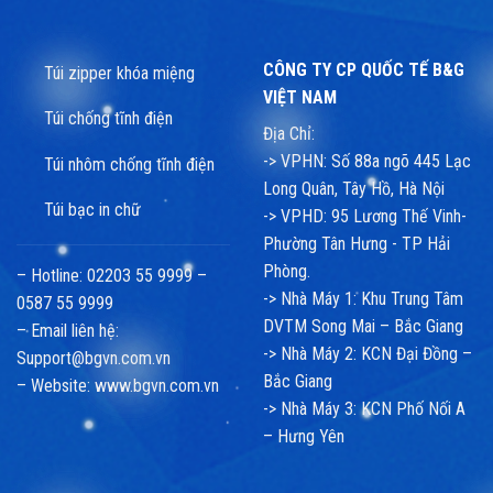
CÔNG TY CP QUỐC TẾ B&G
Túi zipper khóa miệng
VIỆT NAM
Túi chống tĩnh điện
Địa Chỉ:
-> VPHN: Số 88a ngõ 445 Lạc
Túi nhôm chống tĩnh điện
Long Quân, Tây Hồ, Hà Nội
Túi bạc in chữ
-> VPHD: 95 Lương Thế Vinh-
Phường Tân Hưng - TP Hải
Phòng.
– Hotline: 02203 55 9999 –
-> Nhà Máy 1: Khu Trung Tâm
0587 55 9999
DVTM Song Mai – Bắc Giang
– Email liên hệ:
-> Nhà Máy 2: KCN Đại Đồng –
Support@bgvn.com.vn
Bắc Giang
– Website:
www.bgvn.com.vn
-> Nhà Máy 3: KCN Phố Nối A
– Hưng Yên