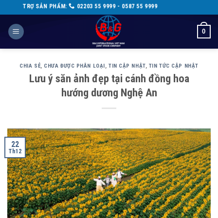
Skip
ẢN PHẨM:
02203 55 9999 - 0587 55 9999
to
content
0
CHIA SẺ
,
CHƯA ĐƯỢC PHÂN LOẠI
,
TIN CẬP NHẬT
,
TIN TỨC CẬP NHẬT
Lưu ý săn ảnh đẹp tại cánh đồng hoa
hướng dương Nghệ An
22
Th12