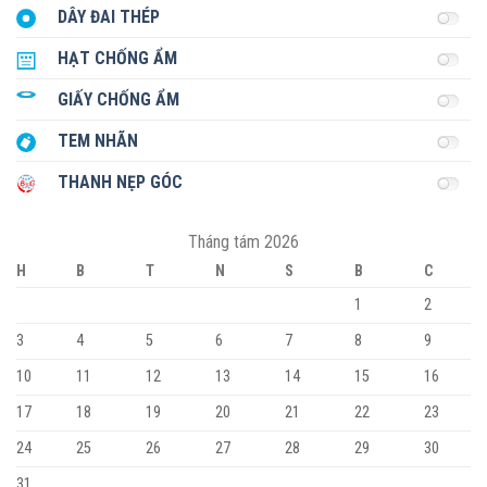
DÂY ĐAI THÉP
HẠT CHỐNG ẨM
GIẤY CHỐNG ẨM
TEM NHÃN
THANH NẸP GÓC
Tháng tám 2026
H
B
T
N
S
B
C
1
2
3
4
5
6
7
8
9
10
11
12
13
14
15
16
17
18
19
20
21
22
23
24
25
26
27
28
29
30
31