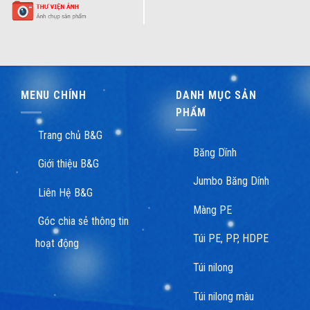
MENU CHÍNH
DANH MỤC SẢN
PHẨM
Trang chủ B&G
Băng Dính
Giới thiệu B&G
Jumbo Băng Dính
Liên Hệ B&G
Màng PE
Góc chia sẻ thông tin
Túi PE, PP, HDPE
hoạt động
Túi nilong
Túi nilong màu