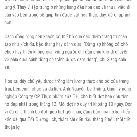
ưng ý. Thay vì tập trung ở những hàng đầu hoa cao và thưa, việc đi
sâu vào bên trong sẽ giúp tìm được vạt hoa thấp, dày, dễ chụp ảnh
hơn.
Cánh đồng rộng nên khách có thể bỏ qua các điểm trang trí nhân
tạo như xích đu, bậc thang hay cánh cửa. “Đừng sợ không có chỗ
chụp hay thiếu không gian vắng người, chỉ cần chịu khó di chuyển
về phía cuối cánh đồng sẽ tránh được đám đông”, chị Giang chia
sẻ.
Hoa tại đây chủ yếu được trồng làm lương thực cho bò của trang
trại, bên cạnh phục vụ du lịch. Anh Nguyễn Lê Thăng, Quản lý nông
nghiệp Công ty CP Thực phẩm sữa TH, cho biết đợt hoa đầu tiên
nở đẹp nhất trong tháng 12. Mỗi đợt nở duy trì khoảng 10 ngày. Đơn
vị đã chia thành ba đợt gieo hạt gối nhau, đảm bảo hoa nở liên tiếp
kéo dài qua Tết Dương lịch, thậm chí đến đầu tháng 2 nếu thời tiết
thuận lợi.