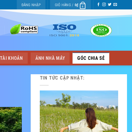
ĐĂNG NHẬP
GIỎ HÀNG /
0
₫
0
TÀI KHOẢN
ẢNH NHÀ MÁY
GÓC CHIA SẺ
TIN TỨC CẬP NHẬT: