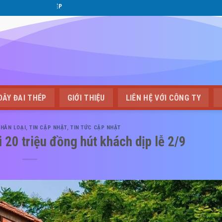
GIẢI PHÁP ĐÓNG GÓI CHUYÊN NGHIỆP
DÂY ĐAI THÉP
GIỚI THIỆU
LIÊN HỆ VỚI CÔNG TY
HÂN LOẠI
,
TIN CẬP NHẬT
,
TIN TỨC CẬP NHẬT
 20 triệu đồng hút khách dịp lễ 2/9