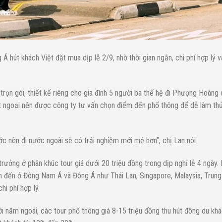
 hút khách Việt đặt mua dịp lễ 2/9, nhờ thời gian ngắn, chi phí hợp lý v
trọn gói, thiết kế riêng cho gia đình 5 người ba thế hệ đi Phượng Hoàng 
uất ngoại nên được công ty tư vấn chọn điểm đến phổ thông để dễ làm thủ
c nên đi nước ngoài sẽ có trải nghiệm mới mẻ hơn”, chị Lan nói.
rưởng ở phân khúc tour giá dưới 20 triệu đồng trong dịp nghỉ lễ 4 ngày.
 đến ở Đông Nam Á và Đông Á như Thái Lan, Singapore, Malaysia, Trung
hi phí hợp lý.
i năm ngoái, các tour phổ thông giá 8-15 triệu đồng thu hút đông du khá