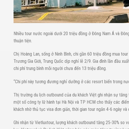
Nhiều tour nước ngoài dưới 20 triệu đồng ở Đông Nam Á và Đông Á
thuận tiện.
Chị Hoàng Lan, sống ở Ninh Bình, chi gần 60 triệu đồng mua tour 
Trương Gia Giới, Trung Quốc dịp nghỉ lễ 2/9. Gia đình lần đầu x
chi phí trung bình mỗi người chưa đến 13 triệu đồng.
“Chi phí này tương đương nghỉ dưỡng ở các resort biển trong nướ
Thị trường du lịch outbound của du khách Việt ghi nhận sự tăng t
một số công ty lữ hành tại Hà Nội và TP HCM cho thấy các điểm
khách nhờ thủ tục visa đơn giản, thời gian tour ngắn 4-6 ngày và c
Ghi nhận từ Vietluxtour, lượng khách outbound tăng 25-30% so vớ