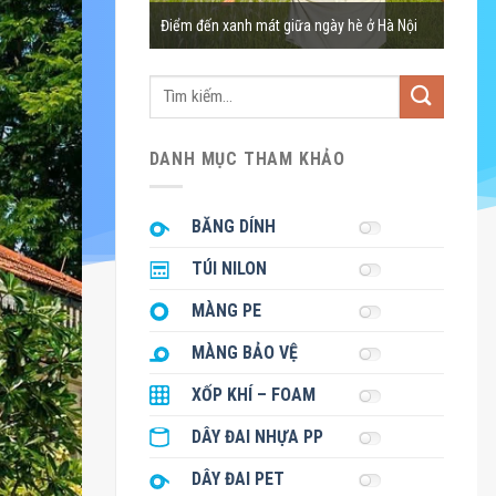
ồi chè hình bát úp ở
4 bãi 
Điểm đến xanh mát giữa ngày hè ở Hà Nội
đông 
Tìm
kiếm:
DANH MỤC THAM KHẢO
BĂNG DÍNH
TÚI NILON
MÀNG PE
MÀNG BẢO VỆ
XỐP KHÍ – FOAM
DÂY ĐAI NHỰA PP
DÂY ĐAI PET