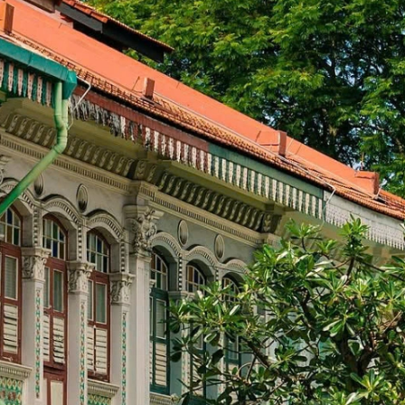
‘Săn’ bình minh trên đ
Hang Heo – bãi đá kỹ vĩ ở Nha Trang
Phú Thọ