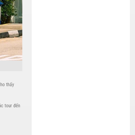
cho thấy
ác tour đến