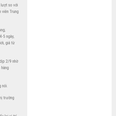
lượt so với
n viên Trung
ồng;
4-5 ngày,
ới, giá từ
dịp 2/9 nhờ
n hàng
 nói.
hị trường