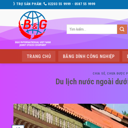
Skip
 9999 - 0587 55 9999
to
content
Tìm
kiếm:
TRANG CHỦ
BĂNG DÍNH CÔNG NGHIỆP
CHIA SẺ
,
CHƯA ĐƯỢC P
Du lịch nước ngoài dưới