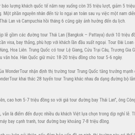
 báo lượng khách quốc tế năm nay xuống còn 35 triệu lượt, giảm 5 triệu 
. Một phần nguyên nhân đến từ lo ngại an toàn sau vụ việc một nam diễ
Thái Lan và Campuchia hồi tháng 6 cũng gây ảnh hưởng đến du lịch.
 dịp lễ gồm các đường tour Thái Lan (Bangkok – Pattaya) dưới 10 triệu đ
ần visa, bay thẳng, phù hợp với khách lần đầu xuất ngoại. Tour Đài Loan 
ùng, Hoa Liên. Trung Quốc có tour Lệ Giang, Cửu Trại Câu, Trương Gia Gi
iểu văn hóa. Hàn Quốc giữ mức 18-20 triệu đồng cho tour 5-6 ngày.
của WonderTour nhận định thị trường tour Trung Quốc tăng trưởng mạnh 
WonderTour khai thác 28 tuyến tour Trung khác nhau đa dạng đường bộ lẫ
ên, cao hơn 5-7 triệu đồng so với giá tour đường bay Thái Lan”, ông Công
, vẫn là điểm đến được nhiều du khách Việt lựa chọn trong dịp nghỉ lễ. T
é máy bay cạnh tranh, tour đường bay khoảng 7-8 triệu đồng.