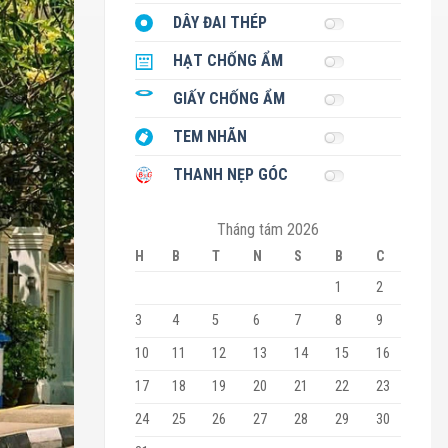
DÂY ĐAI THÉP
HẠT CHỐNG ẨM
GIẤY CHỐNG ẨM
TEM NHÃN
THANH NẸP GÓC
Tháng tám 2026
H
B
T
N
S
B
C
1
2
3
4
5
6
7
8
9
10
11
12
13
14
15
16
17
18
19
20
21
22
23
24
25
26
27
28
29
30