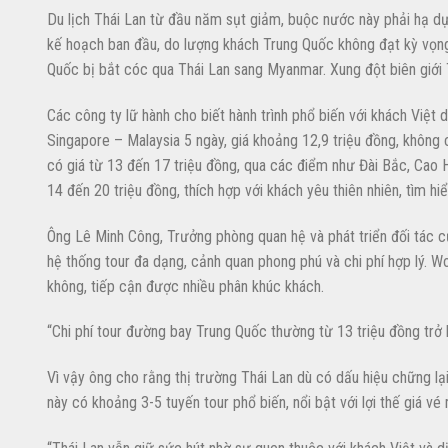
Du lịch Thái Lan từ đầu năm sụt giảm, buộc nước này phải hạ dự
kế hoạch ban đầu, do lượng khách Trung Quốc không đạt kỳ vọng
Quốc bị bắt cóc qua Thái Lan sang Myanmar. Xung đột biên giới 
Các công ty lữ hành cho biết hành trình phổ biến với khách Việt
Singapore – Malaysia 5 ngày, giá khoảng 12,9 triệu đồng, không c
có giá từ 13 đến 17 triệu đồng, qua các điểm như Đài Bắc, Cao H
14 đến 20 triệu đồng, thích hợp với khách yêu thiên nhiên, tìm h
Ông Lê Minh Công, Trưởng phòng quan hệ và phát triển đối tác 
hệ thống tour đa dạng, cảnh quan phong phú và chi phí hợp lý. 
không, tiếp cận được nhiều phân khúc khách.
“Chi phí tour đường bay Trung Quốc thường từ 13 triệu đồng trở l
Vì vậy ông cho rằng thị trường Thái Lan dù có dấu hiệu chững lại
này có khoảng 3-5 tuyến tour phổ biến, nổi bật với lợi thế giá v