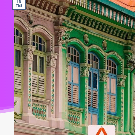
18
Th8