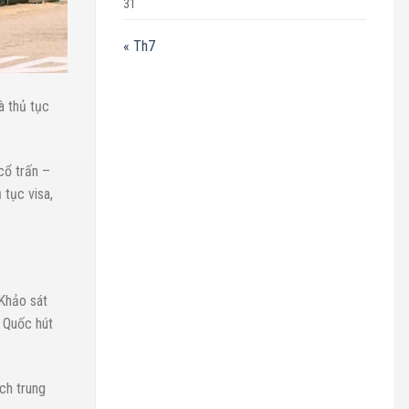
31
« Th7
à thủ tục
cổ trấn –
 tục visa,
 Khảo sát
 Quốc hút
ch trung