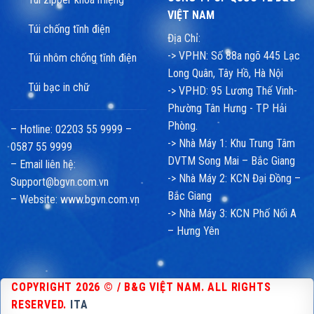
VIỆT NAM
Túi chống tĩnh điện
Địa Chỉ:
-> VPHN: Số 88a ngõ 445 Lạc
Túi nhôm chống tĩnh điện
Long Quân, Tây Hồ, Hà Nội
Túi bạc in chữ
-> VPHD: 95 Lương Thế Vinh-
Phường Tân Hưng - TP Hải
Phòng.
– Hotline: 02203 55 9999 –
-> Nhà Máy 1: Khu Trung Tâm
0587 55 9999
DVTM Song Mai – Bắc Giang
– Email liên hệ:
-> Nhà Máy 2: KCN Đại Đồng –
Support@bgvn.com.vn
Bắc Giang
– Website:
www.bgvn.com.vn
-> Nhà Máy 3: KCN Phố Nối A
– Hưng Yên
COPYRIGHT 2026 © / B&G VIỆT NAM. ALL RIGHTS
RESERVED.
ITA