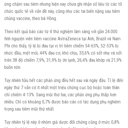
ứng chậm sau tiêm nhưng hiện nay chưa ghi nhận số liệu từ các tổ
chức quốc tế về vấn đề này, cũng như các tai biến nặng sau tiêm
chủng vaccine, theo bà Hồng.
Theo kết quả báo cáo từ 4 thử nghiệm lâm sàng với gần 24.000
tình nguyện viên tiêm vaccine AstraZeneca tại Anh, Brazil và Nam
Phi cho thấy, tỷ lệ bị đau tại vị trí tiêm chiếm 54-63%, 52-53% bị
nhức đầu, mệt mỏi, 44% đau cơ, khó chịu, 33,6% có sốt nhẹ và sốt
trên 38 độ chiếm 7,9%, 31,9% bị ớn lạnh, 26,4% đau khớp và 21,9%
buồn nôn.
Tuy nhiên hầu hết các phản ứng đều hết sau vài ngày đầu. Tỉ lệ đến
ngày thứ 7 vẫn có ít nhất một triệu chứng cục bộ hoặc toàn thân
chỉ chiếm 4-13%. Sang mũi thứ hai, các phản ứng phụ thấp hơn
nhiều. Chỉ có khoảng 0,7% được báo cáo có tác dụng phụ nghiêm
trọng sau tiêm mũi thứ nhất.
Tuy nhiên tỷ lệ này ở nhóm giả dược đối chứng cũng ở mức 0,8%.