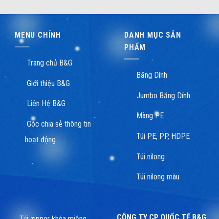
MENU CHÍNH
DANH MỤC SẢN
PHẨM
Trang chủ B&G
Băng Dính
Giới thiệu B&G
Jumbo Băng Dính
Liên Hệ B&G
Màng PE
Góc chia sẻ thông tin
Túi PE, PP, HDPE
hoạt động
Túi nilong
Túi nilong màu
CÔNG TY CP QUỐC TẾ B&G
Túi zipper khóa miệng