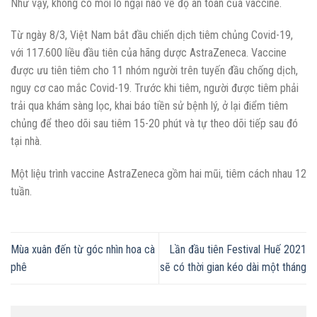
Như vậy, không có mối lo ngại nào về độ an toàn của vaccine.
Từ ngày 8/3, Việt Nam bắt đầu chiến dịch tiêm chủng Covid-19,
với 117.600 liều đầu tiên của hãng dược AstraZeneca. Vaccine
được ưu tiên tiêm cho 11 nhóm người trên tuyến đầu chống dịch,
nguy cơ cao mắc Covid-19. Trước khi tiêm, người được tiêm phải
trải qua khám sàng lọc, khai báo tiền sử bệnh lý, ở lại điểm tiêm
chủng để theo dõi sau tiêm 15-20 phút và tự theo dõi tiếp sau đó
tại nhà.
Một liệu trình vaccine AstraZeneca gồm hai mũi, tiêm cách nhau 12
tuần.
Mùa xuân đến từ góc nhìn hoa cà
Lần đầu tiên Festival Huế 2021
phê
sẽ có thời gian kéo dài một tháng