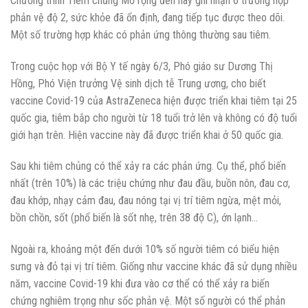
Chương trình Tiêm chủng Mở rộng đến nay ghi nhận 6 trường hợp
phản vệ độ 2, sức khỏe đã ổn định, đang tiếp tục được theo dõi.
Một số trường hợp khác có phản ứng thông thường sau tiêm.
Trong cuộc họp với Bộ Y tế ngày 6/3, Phó giáo sư Dương Thị
Hồng, Phó Viện trưởng Vệ sinh dịch tễ Trung ương, cho biết
vaccine Covid-19 của AstraZeneca hiện được triển khai tiêm tại 25
quốc gia, tiêm bắp cho người từ 18 tuổi trở lên và không có độ tuổi
giới hạn trên. Hiện vaccine này đã được triển khai ở 50 quốc gia.
Sau khi tiêm chủng có thể xảy ra các phản ứng. Cụ thể, phổ biến
nhất (trên 10%) là các triệu chứng như đau đầu, buồn nôn, đau cơ,
đau khớp, nhạy cảm đau, đau nóng tại vị trí tiêm ngừa, mệt mỏi,
bồn chồn, sốt (phổ biến là sốt nhẹ, trên 38 độ C), ớn lạnh…
Ngoài ra, khoảng một đến dưới 10% số người tiêm có biểu hiện
sưng và đỏ tại vị trí tiêm. Giống như vaccine khác đã sử dụng nhiều
năm, vaccine Covid-19 khi đưa vào cơ thể có thể xảy ra biến
chứng nghiêm trọng như sốc phản vệ. Một số người có thể phản