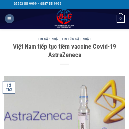
Skip
203 55 9999 - 0587 55 9999
to
content
0
TIN CẬP NHẬT
,
TIN TỨC CẬP NHẬT
Việt Nam tiếp tục tiêm vaccine Covid-19
AstraZeneca
12
Th3