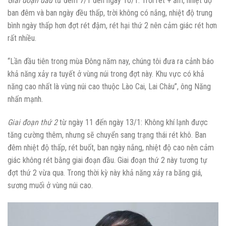
Giai đoạn đầu
từ đêm 7/1 đến ngày 10/1: Trời rét + ẩm, nhiệt độ
ban đêm và ban ngày đều thấp, trời không có nắng, nhiệt độ trung
bình ngày thấp hơn đợt rét đậm, rét hại thứ 2 nên cảm giác rét hơn
rất nhiều.
“Lần đầu tiên trong mùa Đông năm nay, chúng tôi đưa ra cảnh báo
khả năng xảy ra tuyết ở vùng núi trong đợt này. Khu vực có khả
năng cao nhất là vùng núi cao thuộc Lào Cai, Lai Châu”, ông Năng
nhấn mạnh.
Giai đoạn thứ 2
từ ngày 11 đến ngày 13/1: Không khí lạnh được
tăng cường thêm, nhưng sẽ chuyển sang trạng thái rét khô. Ban
đêm nhiệt độ thấp, rét buốt, ban ngày nắng, nhiệt độ cao nên cảm
giác không rét bằng giai đoạn đầu. Giai đoạn thứ 2 này tương tự
đợt thứ 2 vừa qua. Trong thời kỳ này khả năng xảy ra băng giá,
sương muối ở vùng núi cao.