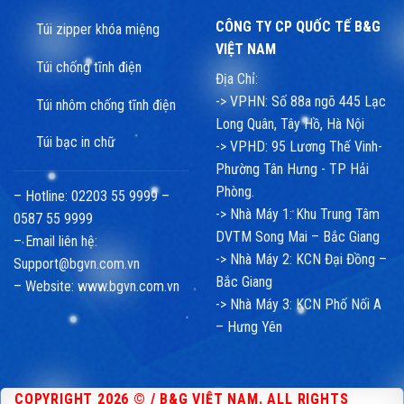
CÔNG TY CP QUỐC TẾ B&G
Túi zipper khóa miệng
VIỆT NAM
Túi chống tĩnh điện
Địa Chỉ:
-> VPHN: Số 88a ngõ 445 Lạc
Túi nhôm chống tĩnh điện
Long Quân, Tây Hồ, Hà Nội
Túi bạc in chữ
-> VPHD: 95 Lương Thế Vinh-
Phường Tân Hưng - TP Hải
Phòng.
– Hotline: 02203 55 9999 –
-> Nhà Máy 1: Khu Trung Tâm
0587 55 9999
DVTM Song Mai – Bắc Giang
– Email liên hệ:
-> Nhà Máy 2: KCN Đại Đồng –
Support@bgvn.com.vn
Bắc Giang
– Website:
www.bgvn.com.vn
-> Nhà Máy 3: KCN Phố Nối A
– Hưng Yên
COPYRIGHT 2026 © / B&G VIỆT NAM. ALL RIGHTS