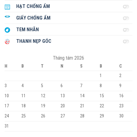
HẠT CHỐNG ẨM
GIẤY CHỐNG ẨM
TEM NHÃN
THANH NẸP GÓC
Tháng tám 2026
H
B
T
N
S
B
C
1
2
3
4
5
6
7
8
9
10
11
12
13
14
15
16
17
18
19
20
21
22
23
24
25
26
27
28
29
30
31