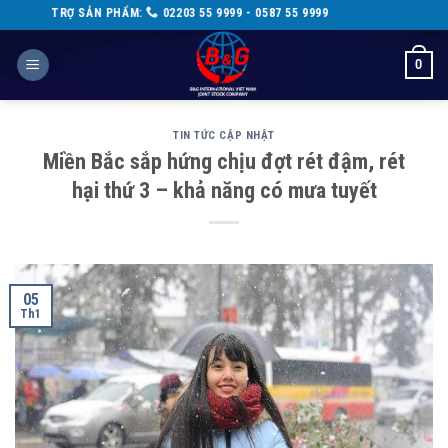
Skip
Ợ SẢN PHẨM:
02203 55 9999 - 0587 55 9999
to
content
0
TIN TỨC CẬP NHẬT
Miền Bắc sắp hứng chịu đợt rét đậm, rét
hại thứ 3 – khả năng có mưa tuyết
05
Th1