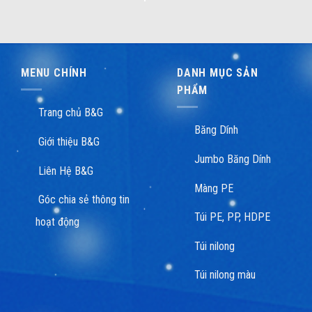
MENU CHÍNH
DANH MỤC SẢN
PHẨM
Trang chủ B&G
Băng Dính
Giới thiệu B&G
Jumbo Băng Dính
Liên Hệ B&G
Màng PE
Góc chia sẻ thông tin
Túi PE, PP, HDPE
hoạt động
Túi nilong
Túi nilong màu