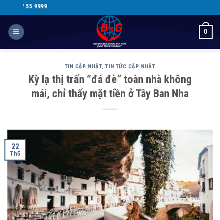
Skip
HOTLINE HỖ 
to
content
0
TIN CẬP NHẬT
,
TIN TỨC CẬP NHẬT
Kỳ lạ thị trấn “đá đè” toàn nhà không
mái, chỉ thấy mặt tiền ở Tây Ban Nha
22
Th5