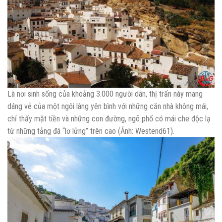
Là nơi sinh sống của khoảng 3.000 người dân, thị trấn này mang
dáng vẻ của một ngôi làng yên bình với những căn nhà không mái,
chỉ thấy mặt tiền và những con đường, ngõ phố có mái che độc lạ
từ những tảng đá “lơ lửng” trên cao (Ảnh: Westend61).