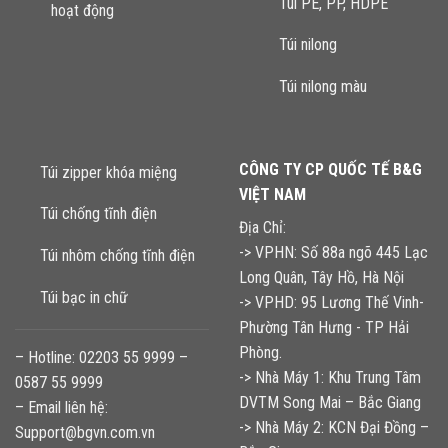
Túi PE, PP, HDPE
hoạt động
Túi nilong
Túi nilong màu
CÔNG TY CP QUỐC TẾ B&G
Túi zipper khóa miệng
VIỆT NAM
Túi chống tĩnh điện
Địa Chỉ:
-> VPHN: Số 88a ngõ 445 Lạc
Túi nhôm chống tĩnh điện
Long Quân, Tây Hồ, Hà Nội
Túi bạc in chữ
-> VPHD: 95 Lương Thế Vinh-
Phường Tân Hưng - TP Hải
Phòng.
– Hotline: 02203 55 9999 –
-> Nhà Máy 1: Khu Trung Tâm
0587 55 9999
DVTM Song Mai – Bắc Giang
– Email liên hệ:
-> Nhà Máy 2: KCN Đại Đồng –
Support@bgvn.com.vn