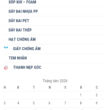
XỐP KHÍ – FOAM
DÂY ĐAI NHỰA PP
DÂY ĐAI PET
DÂY ĐAI THÉP
HẠT CHỐNG ẨM
GIẤY CHỐNG ẨM
TEM NHÃN
THANH NẸP GÓC
Tháng tám 2026
H
B
T
N
S
B
C
1
2
3
4
5
6
7
8
9