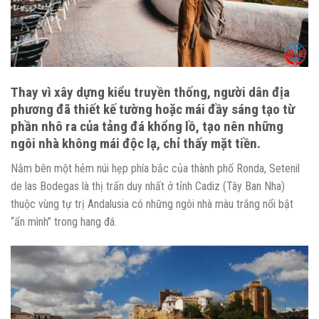
Thay vì xây dựng kiểu truyền thống, người dân địa
phương đã thiết kế tường hoặc mái đầy sáng tạo từ
phần nhô ra của tảng đá khổng lồ, tạo nên những
ngôi nhà không mái độc lạ, chỉ thấy mặt tiền.
Nằm bên một hẻm núi hẹp phía bắc của thành phố Ronda, Setenil
de las Bodegas là thị trấn duy nhất ở tỉnh Cadiz (Tây Ban Nha)
thuộc vùng tự trị Andalusia có những ngôi nhà màu trắng nổi bật
“ẩn mình” trong hang đá.