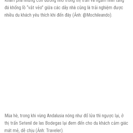
Khám phá những con đường nhỏ trong thị trấn và ngắm nhìn tảng
đá khổng lồ “vắt vẻo” giữa các dãy nhà cũng là trải nghiệm được
nhiều du khách yêu thích khi đến đây (Ảnh: @Mochileando).
Mùa hè, trong khi vùng Andalusia nóng như đổ lửa thì ngược lại, ở
thị trấn Setenil de las Bodegas lại đem đến cho du khách cảm giác
mát mẻ, dễ chịu (Ảnh: Traveler).