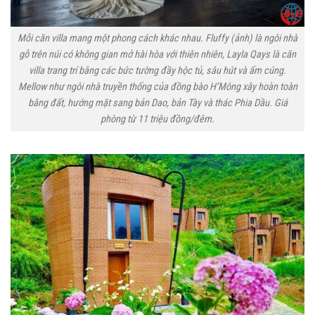
Mỗi căn villa mang một phong cách khác nhau. Fluffy (ảnh) là ngôi nhà
gỗ trên núi có không gian mở hài hòa với thiên nhiên, Layla Qays là căn
villa trang trí bằng các bức tường đầy hộc tủ, sâu hút và ấm cúng.
Mellow như ngôi nhà truyền thống của đồng bào H’Mông xây hoàn toàn
bằng đất, hướng mặt sang bản Dao, bản Tày và thác Phia Dầu. Giá
phòng từ 11 triệu đồng/đêm.