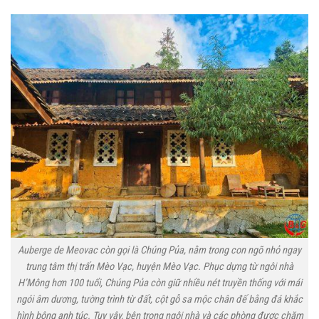
Auberge de Meovac còn gọi là Chúng Pủa, nằm trong con ngõ nhỏ ngay
trung tâm thị trấn Mèo Vạc, huyện Mèo Vạc. Phục dựng từ ngôi nhà
H’Mông hơn 100 tuổi, Chúng Pủa còn giữ nhiều nét truyền thống với mái
ngói âm dương, tường trình từ đất, cột gỗ sa mộc chân đế bằng đá khắc
hình bông anh túc. Tuy vậy, bên trong ngôi nhà và các phòng được chăm