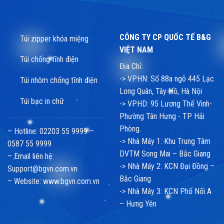
CÔNG TY CP QUỐC TẾ B&G
Túi zipper khóa miệng
VIỆT NAM
Túi chống tĩnh điện
Địa Chỉ:
-> VPHN: Số 88a ngõ 445 Lạc
Túi nhôm chống tĩnh điện
Long Quân, Tây Hồ, Hà Nội
Túi bạc in chữ
-> VPHD: 95 Lương Thế Vinh-
Phường Tân Hưng - TP Hải
Phòng.
– Hotline: 02203 55 9999 –
-> Nhà Máy 1: Khu Trung Tâm
0587 55 9999
DVTM Song Mai – Bắc Giang
– Email liên hệ:
-> Nhà Máy 2: KCN Đại Đồng –
Support@bgvn.com.vn
Bắc Giang
– Website:
www.bgvn.com.vn
-> Nhà Máy 3: KCN Phố Nối A
– Hưng Yên