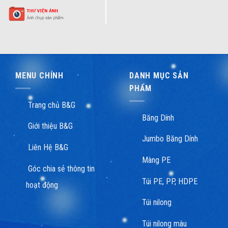
MENU CHÍNH
DANH MỤC SẢN
PHẨM
Trang chủ B&G
Băng Dính
Giới thiệu B&G
Jumbo Băng Dính
Liên Hệ B&G
Màng PE
Góc chia sẻ thông tin
Túi PE, PP, HDPE
hoạt động
Túi nilong
Túi nilong màu