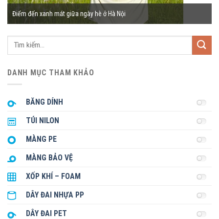
Điểm đến xanh mát giữa ngày hè ở Hà Nội
Tìm
kiếm:
DANH MỤC THAM KHẢO
BĂNG DÍNH
TÚI NILON
MÀNG PE
MÀNG BẢO VỆ
XỐP KHÍ – FOAM
DÂY ĐAI NHỰA PP
DÂY ĐAI PET