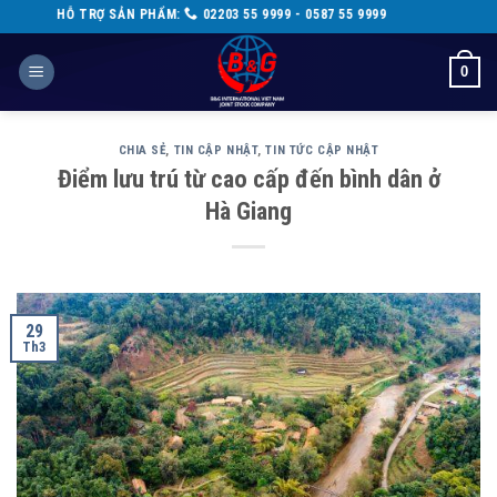
Skip
ẨM:
02203 55 9999 - 0587 55 9999
to
content
0
CHIA SẺ
,
TIN CẬP NHẬT
,
TIN TỨC CẬP NHẬT
Điểm lưu trú từ cao cấp đến bình dân ở
Hà Giang
29
Th3