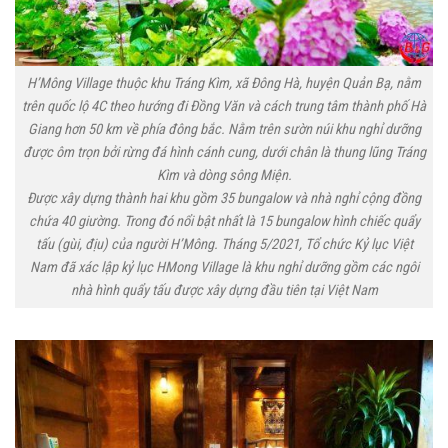
H’Mông Village thuộc khu Tráng Kìm, xã Đông Hà, huyện Quản Bạ, nằm
trên quốc lộ 4C theo hướng đi Đồng Văn và cách trung tâm thành phố Hà
Giang hơn 50 km về phía đông bắc. Nằm trên sườn núi khu nghỉ dưỡng
được ôm trọn bởi rừng đá hình cánh cung, dưới chân là thung lũng Tráng
Kìm và dòng sông Miện.
Được xây dựng thành hai khu gồm 35 bungalow và nhà nghỉ cộng đồng
chứa 40 giường. Trong đó nổi bật nhất là 15 bungalow hình chiếc quẩy
tấu (gùi, địu) của người H’Mông. Tháng 5/2021, Tổ chức Kỷ lục Việt
Nam đã xác lập kỷ lục HMong Village là khu nghỉ dưỡng gồm các ngôi
nhà hình quẩy tấu được xây dựng đầu tiên tại Việt Nam