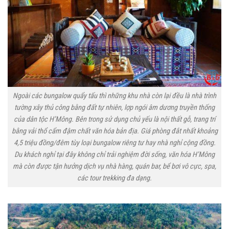
Ngoài các bungalow quẩy tấu thì những khu nhà còn lại đều là nhà trình
tường xây thủ công bằng đất tự nhiên, lợp ngói âm dương truyền thống
của dân tộc H’Mông. Bên trong sử dụng chủ yếu là nội thất gỗ, trang trí
bằng vải thổ cẩm đậm chất văn hóa bản địa. Giá phòng đắt nhất khoảng
4,5 triệu đồng/đêm tùy loại bungalow riêng tư hay nhà nghỉ cộng đồng.
Du khách nghỉ tại đây không chỉ trải nghiệm đời sống, văn hóa H’Mông
mà còn được tận hưởng dịch vụ nhà hàng, quán bar, bể bơi vô cực, spa,
các tour trekking đa dạng.