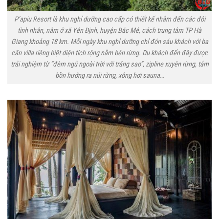
P’apiu Resort là khu nghỉ dưỡng cao cấp có thiết kế nhắm đến các đôi
tình nhân, nằm ở xã Yên Định, huyện Bắc Mê, cách trung tâm TP Hà
Giang khoảng 18 km. Mỗi ngày khu nghỉ dưỡng chỉ đón sáu khách với ba
căn villa riêng biệt diện tích rộng nằm bên rừng. Du khách đến đây được
trải nghiệm từ “đêm ngủ ngoài trời với trăng sao”, zipline xuyên rừng, tắm
bồn hướng ra núi rừng, xông hơi sauna…