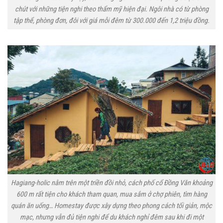
chút với những tiện nghi theo thẩm mỹ hiện đại. Ngôi nhà có từ phòng
tập thể, phòng đơn, đôi với giá mỗi đêm từ 300.000 đến 1,2 triệu đồng.
Hagiang-holic nằm trên một triền đồi nhỏ, cách phố cổ Đồng Văn khoảng
600 m rất tiện cho khách tham quan, mua sắm ở chợ phiên, tìm hàng
quán ăn uống… Homestay được xây dựng theo phong cách tối giản, mộc
mạc, nhưng vẫn đủ tiện nghi để du khách nghỉ đêm sau khi đi một