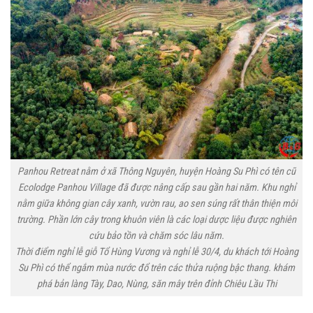
Panhou Retreat nằm ở xã Thông Nguyên, huyện Hoàng Su Phì có tên cũ
Ecolodge Panhou Village đã được nâng cấp sau gần hai năm. Khu nghỉ
nằm giữa không gian cây xanh, vườn rau, ao sen súng rất thân thiện môi
trường. Phần lớn cây trong khuôn viên là các loại dược liệu được nghiên
cứu bảo tồn và chăm sóc lâu năm.
Thời điểm nghỉ lễ giỗ Tổ Hùng Vương và nghỉ lễ 30/4, du khách tới Hoàng
Su Phì có thể ngắm mùa nước đổ trên các thửa ruộng bậc thang. khám
phá bản làng Tày, Dao, Nùng, săn mây trên đỉnh Chiêu Lầu Thi