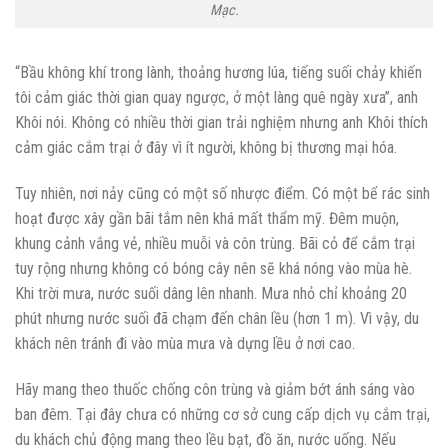
Mạc.
“Bầu không khí trong lành, thoảng hương lúa, tiếng suối chảy khiến
tôi cảm giác thời gian quay ngược, ở một làng quê ngày xưa”, anh
Khôi nói. Không có nhiều thời gian trải nghiệm nhưng anh Khôi thích
cảm giác cắm trại ở đây vì ít người, không bị thương mại hóa.
Tuy nhiên, nơi nảy cũng có một số nhược điểm. Có một bể rác sinh
hoạt được xây gần bãi tắm nên khá mất thẩm mỹ. Đêm muộn,
khung cảnh vắng vẻ, nhiều muỗi và côn trùng. Bãi cỏ để cắm trại
tuy rộng nhưng không có bóng cây nên sẽ khá nóng vào mùa hè.
Khi trời mưa, nước suối dâng lên nhanh. Mưa nhỏ chỉ khoảng 20
phút nhưng nước suối đã chạm đến chân lều (hơn 1 m). Vì vậy, du
khách nên tránh đi vào mùa mưa và dựng lều ở nơi cao.
Hãy mang theo thuốc chống côn trùng và giảm bớt ánh sáng vào
ban đêm. Tại đây chưa có những cơ sở cung cấp dịch vụ cắm trại,
du khách chủ động mang theo lều bạt, đồ ăn, nước uống. Nếu