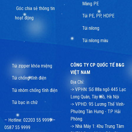
Màng PE
Góc chia sẻ thông tin
Túi PE, PP, HDPE
hoạt động
Túi nilong
Túi nilong màu
CÔNG TY CP QUỐC TẾ B&G
Túi zipper khóa miệng
VIỆT NAM
Túi chống tĩnh điện
Địa Chỉ:
-> VPHN: Số 88a ngõ 445 Lạc
Túi nhôm chống tĩnh điện
Long Quân, Tây Hồ, Hà Nội
Túi bạc in chữ
-> VPHD: 95 Lương Thế Vinh-
Phường Tân Hưng - TP Hải
Phòng.
– Hotline: 02203 55 9999 –
-> Nhà Máy 1: Khu Trung Tâm
0587 55 9999