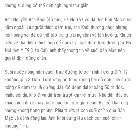
nhưng ai cũng có thể đến nghỉ ngơi thư giãn.
Anh Nguyễn Anh Khôi (45 tuổi, Hà Nội) và vợ đã đến Bản Mạc cuối
năm ngoái. Là người thích cắm trại, anh Khôi thường chọn những
nơi hoang sơ, để có thể tập trung trải nghiệm và tận hưởng. Khi tìm
hiểu về địa điểm thích hợp để cắm trại qua đêm trên đường từ Hà
Nội đến Y Tý (Lào Cai), anh thấy thông tin về suối bản Mạc nên
quyết định dừng chân.
Suối nước nóng nằm cách trục đường từ xã Trịnh Tường đi Y Tý
khoảng gần 30 km. Từ đường bê tông xuống bãi cỏ gần suối nước
nóng để cắm trại là đường đất. Có đoạn dài khoảng 50 m dốc,
nhiều sỏi đá, khó đi và dễ trơn trượt khi trời mưa. Nếu đến đây du
khách nên đi xe máy hoặc các loại ôtô gầm cao. Bãi cỏ khá rộng
nhưng không bằng phẳng. Phía trước là con suối chính của Bản
Mạc và cánh đồng lúa. Anh Khôi dựng lều cách con suối chính
khoảng 1 m.