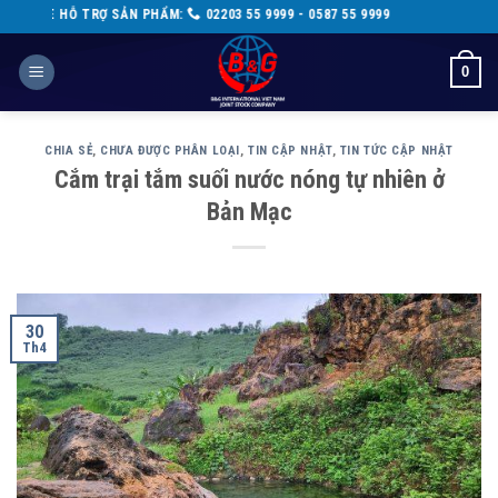
Skip
 TRỢ SẢN PHẨM:
02203 55 9999 - 0587 55 9999
to
content
0
CHIA SẺ
,
CHƯA ĐƯỢC PHÂN LOẠI
,
TIN CẬP NHẬT
,
TIN TỨC CẬP NHẬT
Cắm trại tắm suối nước nóng tự nhiên ở
Bản Mạc
30
Th4