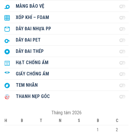
MÀNG BẢO VỆ
XỐP KHÍ – FOAM
DÂY ĐAI NHỰA PP
DÂY ĐAI PET
DÂY ĐAI THÉP
HẠT CHỐNG ẨM
GIẤY CHỐNG ẨM
TEM NHÃN
THANH NẸP GÓC
Tháng tám 2026
H
B
T
N
S
B
C
1
2