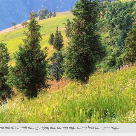
với núi đồi mênh mông, ruộng lúa, nương ngô, ruộng hoa tam giác mạch.