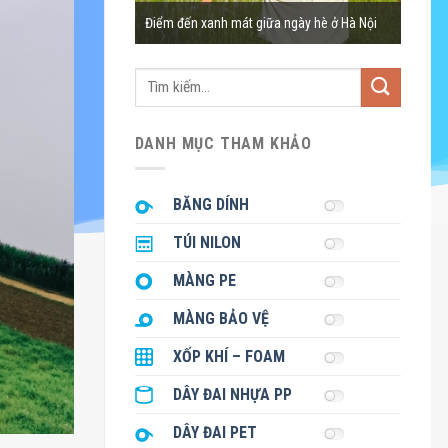
ồi chè hình bát úp ở
4 bãi 
Điểm đến xanh mát giữa ngày hè ở Hà Nội
đông 
Tìm
kiếm:
DANH MỤC THAM KHẢO
BĂNG DÍNH
TÚI NILON
MÀNG PE
MÀNG BẢO VỆ
XỐP KHÍ – FOAM
DÂY ĐAI NHỰA PP
DÂY ĐAI PET