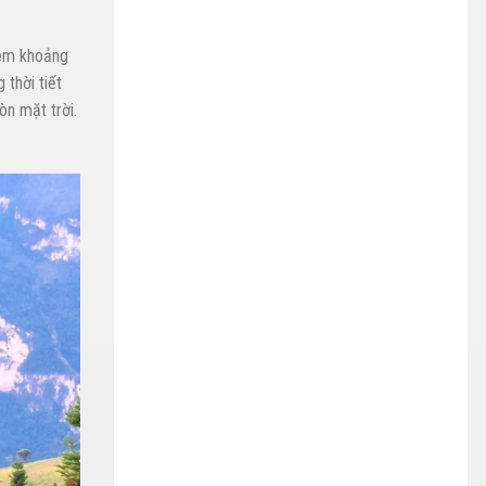
thêm khoảng
 thời tiết
òn mặt trời.