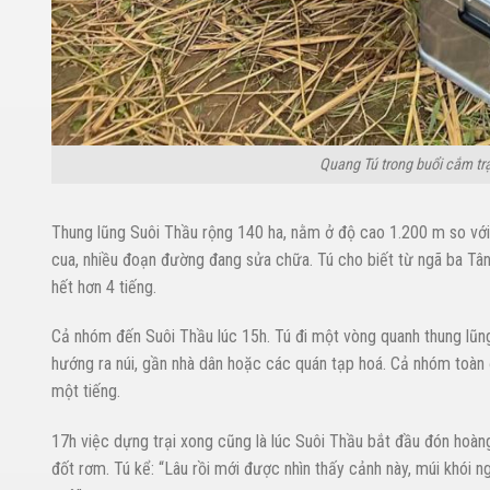
Quang Tú trong buổi cắm trạ
Thung lũng Suôi Thầu rộng 140 ha, nằm ở độ cao 1.200 m so với
cua, nhiều đoạn đường đang sửa chữa. Tú cho biết từ ngã ba Tâ
hết hơn 4 tiếng.
Cả nhóm đến Suôi Thầu lúc 15h. Tú đi một vòng quanh thung lũng
hướng ra núi, gần nhà dân hoặc các quán tạp hoá. Cả nhóm toàn
một tiếng.
17h việc dựng trại xong cũng là lúc Suôi Thầu bắt đầu đón hoà
đốt rơm. Tú kể: “Lâu rồi mới được nhìn thấy cảnh này, múi khói n