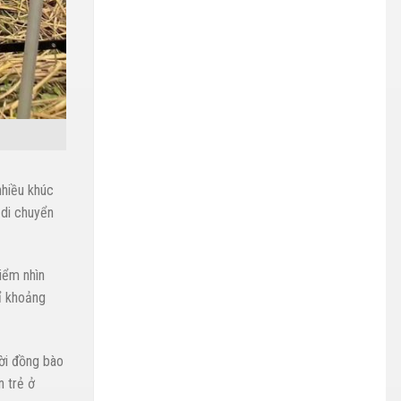
nhiều khúc
 di chuyển
iểm nhìn
ỉ khoảng
ời đồng bào
n trẻ ở