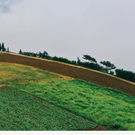
‘Săn’ bình minh trên đ
Hang Heo – bãi đá kỹ vĩ ở Nha Trang
Phú Thọ