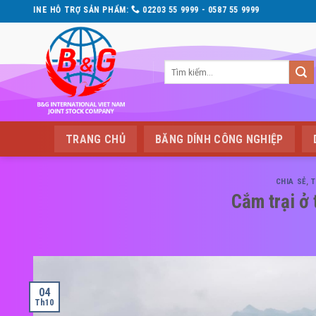
Skip
02203 55 9999 - 0587 55 9999
to
content
Tìm
kiếm:
TRANG CHỦ
BĂNG DÍNH CÔNG NGHIỆP
CHIA SẺ
,
T
Cắm trại ở
04
Th10