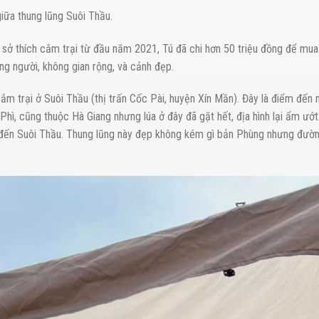
iữa thung lũng Suôi Thầu.
 sở thích cắm trại từ đầu năm 2021, Tú đã chi hơn 50 triệu đồng để mu
ng người, không gian rộng, và cảnh đẹp.
cắm trại ở Suôi Thầu (thị trấn Cốc Pài, huyện Xín Mần). Đây là điểm đến
, cũng thuộc Hà Giang nhưng lúa ở đây đã gặt hết, địa hình lại ẩm ướt.
đến Suôi Thầu. Thung lũng này đẹp không kém gì bản Phùng nhưng đường