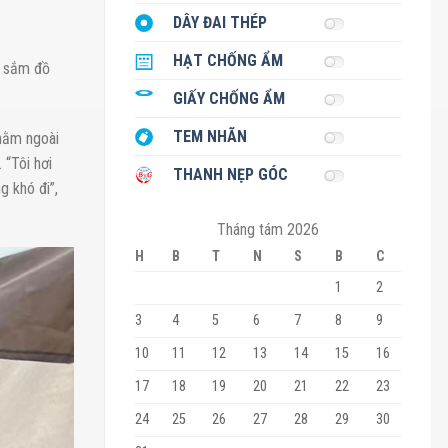
DÂY ĐAI THÉP
HẠT CHỐNG ẨM
a sắm đồ
GIẤY CHỐNG ẨM
TEM NHÃN
 nằm ngoài
 “Tôi hơi
THANH NẸP GÓC
 khó đi”,
Tháng tám 2026
H
B
T
N
S
B
C
1
2
3
4
5
6
7
8
9
10
11
12
13
14
15
16
17
18
19
20
21
22
23
24
25
26
27
28
29
30