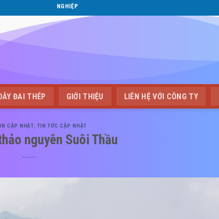
GIẢI PHÁP ĐÓNG GÓI CHUYÊN NGHIỆP
DÂY ĐAI THÉP
GIỚI THIỆU
LIÊN HỆ VỚI CÔNG TY
IN CẬP NHẬT
,
TIN TỨC CẬP NHẬT
 thảo nguyên Suôi Thầu