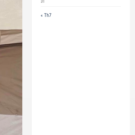
31
« Th7