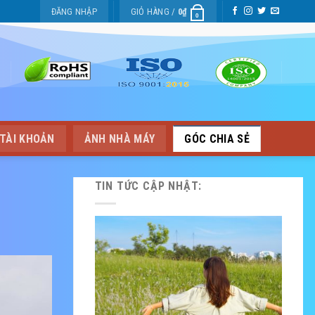
ĐĂNG NHẬP
GIỎ HÀNG /
0
₫
0
TÀI KHOẢN
ẢNH NHÀ MÁY
GÓC CHIA SẺ
TIN TỨC CẬP NHẬT: