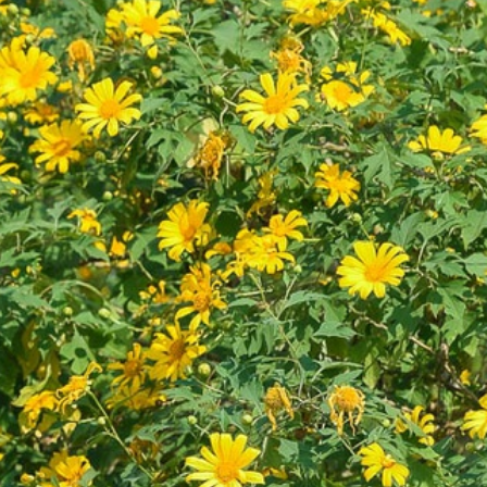
 Nhật
Nhà hát múa rối bên biển đầu tiên tại Việt
Nam
Tràng An đông nghẹt 