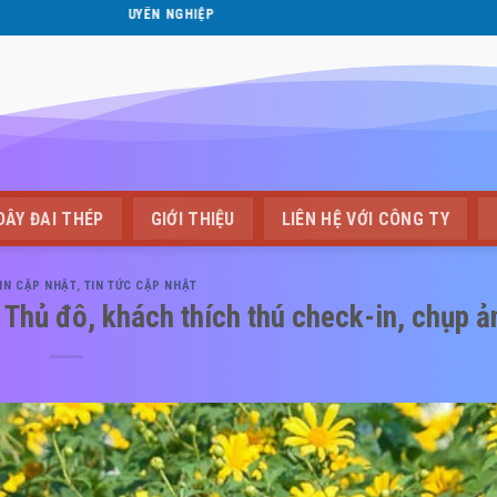
GIẢI PHÁP ĐÓNG GÓI CHUYÊN NGH
DÂY ĐAI THÉP
GIỚI THIỆU
LIÊN HỆ VỚI CÔNG TY
IN CẬP NHẬT
,
TIN TỨC CẬP NHẬT
 Thủ đô, khách thích thú check-in, chụp ả