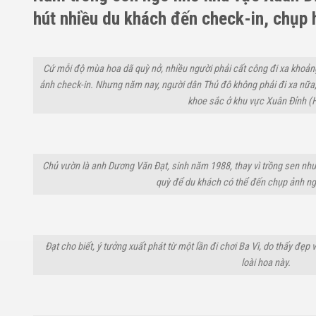
hút nhiều du khách đến check-in, chụp 
Cứ mỗi độ mùa hoa dã quỳ nở, nhiều người phải cất công đi xa khoản
ảnh check-in. Nhưng năm nay, người dân Thủ đô không phải đi xa nữa,
khoe sắc ở khu vực Xuân Đỉnh (H
Chủ vườn là anh Dương Văn Đạt, sinh năm 1988, thay vì trồng sen nh
quỳ để du khách có thể đến chụp ảnh ng
Đạt cho biết, ý tưởng xuất phát từ một lần đi chơi Ba Vì, do thấy đẹp
loài hoa này.