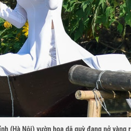
nh (Hà Nội) vườn hoa dã quỳ đang nở vàng r