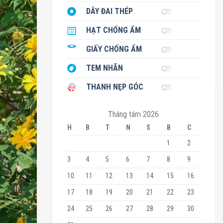
DÂY ĐAI THÉP
HẠT CHỐNG ẨM
GIẤY CHỐNG ẨM
TEM NHÃN
THANH NẸP GÓC
Tháng tám 2026
H
B
T
N
S
B
C
1
2
3
4
5
6
7
8
9
10
11
12
13
14
15
16
17
18
19
20
21
22
23
24
25
26
27
28
29
30