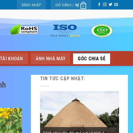
IỆP
ĐĂNG NHẬP
GIỎ HÀNG /
0
₫
0
TÀI KHOẢN
ẢNH NHÀ MÁY
GÓC CHIA SẺ
TIN TỨC CẬP NHẬT:
nh