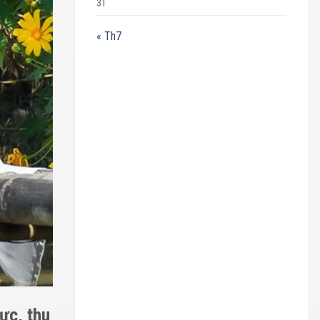
31
« Th7
ực, thu