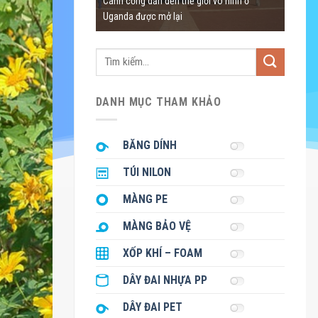
Cánh cổng dẫn đến thế giới vô hình ở
Việt N
du khách ngày khai hội
Uganda được mở lại
khách 
Tìm
kiếm:
DANH MỤC THAM KHẢO
BĂNG DÍNH
TÚI NILON
MÀNG PE
MÀNG BẢO VỆ
XỐP KHÍ – FOAM
DÂY ĐAI NHỰA PP
DÂY ĐAI PET