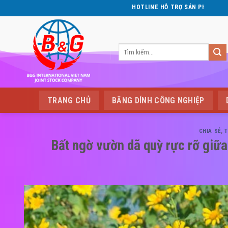
Skip
HOTLINE HỖ TRỢ SẢN PHẨM:
02203 55 9999 - 0587 55 9999
to
content
Tìm
kiếm:
TRANG CHỦ
BĂNG DÍNH CÔNG NGHIỆP
CHIA SẺ
,
T
Bất ngờ vườn dã quỳ rực rỡ giữa