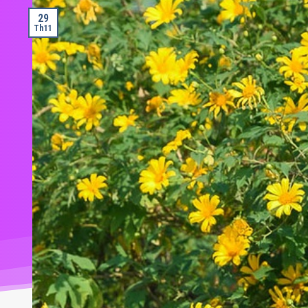
Khám phá tổ hợp khoáng nóng chuẩn
na Resort & Golf tổ chức lễ hội hè 2024
cách Hà Nội 14 km
29
Th11