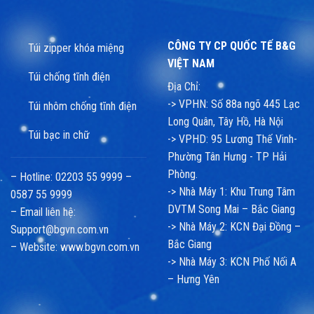
CÔNG TY CP QUỐC TẾ B&G
Túi zipper khóa miệng
VIỆT NAM
Túi chống tĩnh điện
Địa Chỉ:
-> VPHN: Số 88a ngõ 445 Lạc
Túi nhôm chống tĩnh điện
Long Quân, Tây Hồ, Hà Nội
Túi bạc in chữ
-> VPHD: 95 Lương Thế Vinh-
Phường Tân Hưng - TP Hải
Phòng.
– Hotline: 02203 55 9999 –
-> Nhà Máy 1: Khu Trung Tâm
0587 55 9999
DVTM Song Mai – Bắc Giang
– Email liên hệ:
-> Nhà Máy 2: KCN Đại Đồng –
Support@bgvn.com.vn
Bắc Giang
– Website:
www.bgvn.com.vn
-> Nhà Máy 3: KCN Phố Nối A
– Hưng Yên