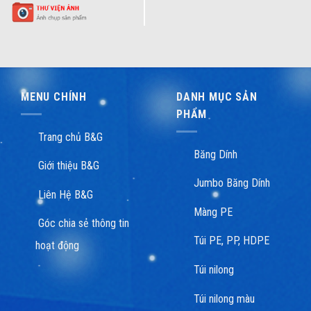
MENU CHÍNH
DANH MỤC SẢN
PHẨM
Trang chủ B&G
Băng Dính
Giới thiệu B&G
Jumbo Băng Dính
Liên Hệ B&G
Màng PE
Góc chia sẻ thông tin
Túi PE, PP, HDPE
hoạt động
Túi nilong
Túi nilong màu